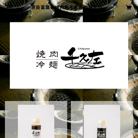
奈良富雄の焼肉屋千久左の秘伝のタ
レの販売サイト|全国発送可！