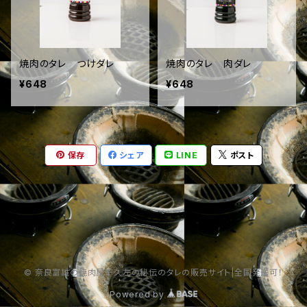
焼肉のタレ つけダレ
焼肉のタレ 肉ダレ
¥648
¥648
保存
シェア
LINE
ポスト
© 奈良富雄の焼肉屋千久左の秘伝のタレの販売サイト|全国発送可！
Powered by